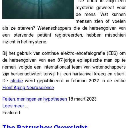
De dood is altijd een
mysterie geweest voor
de mens. Wat kunnen
mensen zien of voelen
als ze sterven? Wetenschappers die de hersengolven van
een stervende patiënt registreerden, hebben misschien
inzicht in het mysterie.
Bij het gebruik van continue elektro-encefalografie (EEG) om
de hersengolven van een 87-jarige epileptische man op te
nemen, volgde een internationaal team van wetenschappers
zijn hersenactiviteit terwijl hij een hartaanval kreeg en stierf.
De
studie
werd gepubliceerd in februari 2022 in de editie
Front Aging Neuroscience
.
Feiten, meningen en hypothesen
18 maart 2023
Lees meer …
Featured
The Patrushev Oversight