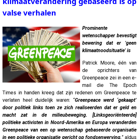
klimaatverandering gebaseerd is op
valse verhalen
Prominente
wetenschapper bevestigt
bewering dat er 'geen
klimaatnoodsituatie' is
Patrick Moore, één van
de oprichters van
Greenpeace zei in een e-
mail die The Epoch
Times in handen kreeg dat zijn redenen om Greenpeace te
verlaten heel duidelijk waren: “
Greenpeace werd ‘gekaapt’
door politiek links toen ze zich realiseerden dat er geld en
macht zat in de milieubeweging. [Linksgeoriënteerde]
politieke activisten in Noord-Amerika en Europa veranderden
Greenpeace van een op wetenschap gebaseerde organisatie
in een politieke organisatie gericht op fondsenwerving,
” aldus