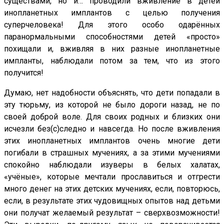
существами, но и… проводили вживление в детей
инопланетных имплантов с целью получения
суперчеловека! Для этого особо одарённых
паранормальными способностями детей «просто»
похищали и, вживляя в них разные инопланетные
импланты, наблюдали потом за тем, что из этого
получится!
Думаю, нет надобности объяснять, что дети попадали в
эту тюрьму, из которой не было дороги назад, не по
своей доброй воле. Для своих родных и близких они
исчезли без(с)следно и навсегда. Но после вживления
этих инопланетных имплантов очень многие дети
погибали в страшных мучениях, а за этими мучениями
спокойно наблюдали изуверы в белых халатах,
«учёные», которые мечтали прославиться и отгрести
много денег на этих детских мучениях, если, повторюсь,
если, в результате этих чудовищных опытов над детьми
они получат желаемый результат – сверхвозможности!