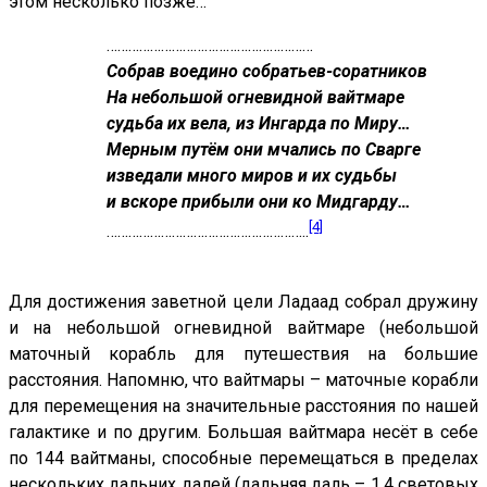
этом несколько позже…
…………………………………………………
Собрав воедино собратьев-соратников
На небольшой огневидной вайтмаре
судьба их вела, из Ингарда по Миру…
Мерным путём они мчались по Сварге
изведали много миров и их судьбы
и вскоре прибыли они ко Мидгарду…
[4]
………………………………………………..
Для достижения заветной цели Ладаад собрал дружину
и на небольшой огневидной вайтмаре (небольшой
маточный корабль для путешествия на большие
расстояния. Напомню, что вайтмары – маточные корабли
для перемещения на значительные расстояния по нашей
галактике и по другим. Большая вайтмара несёт в себе
по 144 вайтманы, способные перемещаться в пределах
нескольких дальних далей (дальняя даль – 1,4 световых