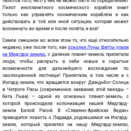
пилотов того, чего у них не может быть по определению.
Пилот инопланетного космического корабля знает
только как управлять космическим кораблём и как
действовать в той или иной ситуации, которая может
возникнуть во время и после полёта, и всё!
Самое смешное во всём этом то, что ещё относительно
недавно, уже после того, как
осколки Луны Фатты упали
на Мидгард-землю
, с далёких планет-земель прилетали
люди, чтобы раскрыть в себе новые и скрытые
возможности для дальнейшего восхождения по
эволюционной лестнице! Прилетали, в том числе и с
Ингард-земли, что вращается вокруг Даждьбог-Солнца
в Четроге Расы (современное название этой звезды –
бета Льва) – одной из основных планет-земель, с
которой происходила колонизация нашей Мидгард-
земли Белой Расой. В «Славяно-Арийских Ведах»
приводится повесть о Ладааде, родившимся на Ингард-
земле, который прилетел на нашу Мидгард-землю,