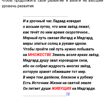
чтобы продолжить своё развитие и выйти на высший
уровень развития:
…………………………………………………
И в урочный час Ладаад изведал
о восьми путях, что меж звёзд лежат,
как течёт по ним время скоротечное…
Мерный путь связал Ингард и Мидгард,
миры златых солнц в рукаве одном.
Чтобы пройти сей путь нужно побывать
на
МНОЖЕСТВЕ
Земель возле ярких звёзд.
Мидгард душу звал хороводом снов,
ибо он собрал мудрость многих звёзд,
которую хранят обжившие тот мир.
В мире том далёком, близком к рубежу
Есть Источник Жизни на святой земле
Он питает души
ЖИВУЩИХ
на Мидгарде.
[1]
………………………………………………..