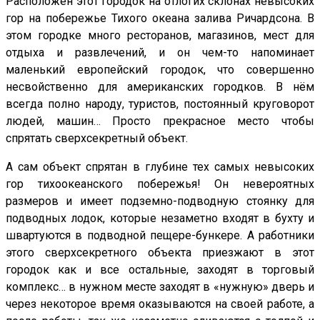
Расположен этот городок на отлогих склонах невысоких
гор на побережье Тихого океана залива Ричардсона. В
этом городке много ресторанов, магазинов, мест для
отдыха и развлечений, и он чем-то напоминает
маленький европейский городок, что совершенно
несвойственно для американских городков. В нём
всегда полно народу, туристов, постоянный круговорот
людей, машин… Просто прекрасное место чтобы
спрятать сверхсекретный объект.
А сам объект спрятан в глубине тех самых невысоких
гор тихоокеанского побережья! Он невероятных
размеров и имеет подземно-подводную стоянку для
подводных лодок, которые незаметно входят в бухту и
швартуются в подводной пещере-бункере. А работники
этого сверхсекретного объекта приезжают в этот
городок как и все остальные, заходят в торговый
комплекс… в нужном месте заходят в «нужную» дверь и
через некоторое время оказываются на своей работе, а