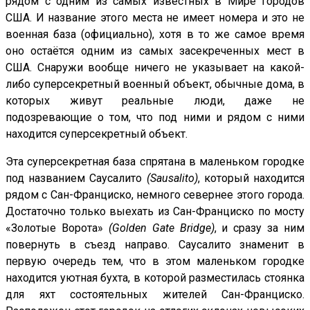
рядом с одним из самых известных в Мире городов
США. И название этого места не имеет номера и это не
военная база (официально), хотя в то же самое время
оно остаётся одним из самых засекреченных мест в
США. Снаружи вообще ничего не указывает на какой-
либо суперсекретный военный объект, обычные дома, в
которых живут реальные люди, даже не
подозревающие о том, что под ними и рядом с ними
находится суперсекретный объект.
Эта суперсекретная база спрятана в маленьком городке
под названием Саусалито
(
Sausalito)
, который находится
рядом с Сан-Франциско, немного севернее этого города.
Достаточно только выехать из Сан-Франциско по мосту
«Золотые Ворота»
(
Golden
Gate
Bridge)
, и сразу за ним
повернуть в съезд направо. Саусалито знаменит в
первую очередь тем, что в этом маленьком городке
находится уютная бухта, в которой разместилась стоянка
для яхт состоятельных жителей Сан-Франциско.