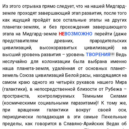
Из этого отрывка прямо следует, что на нашей Мидгард-
земле проходят завершающий этап развития, после того
как ищущий пройдёт все остальные этапы на других
планетах-землях, и без прохождения завершающего
этапа на Мидгард-земле
НЕ
ВОЗМОЖНО
перейти (даже
представителям древних, прародительских
цивилизаций, высокоразвитых цивилизаций) на
высший уровень развития – уровень
ТВОРЕНИЯ
!!! Ведь
неслучайно для колонизации была выбрана именно
наша планета-земля, удалённая от основных планет-
земель Союза цивилизаций Белой расы, находящаяся на
самом краю одного из четырёх рукавов нашего Мира
(галактики), в непосредственной близости от Рубежа –
пространств, контролируемых Тёмными Силами
(космическими социальными паразитами)! К тому же,
при вращении галактики вокруг своей оси,
периодически попадающая в эти самые Пекельные
пределы, как говорится в Славяно-Арийских Ведах об