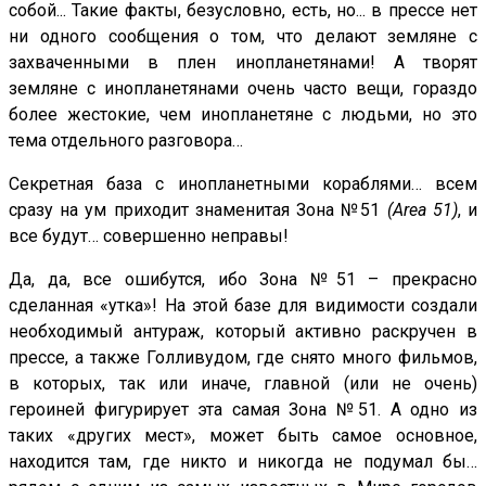
собой... Такие факты, безусловно, есть, но... в прессе нет
ни одного сообщения о том, что делают земляне с
захваченными в плен инопланетянами! А творят
земляне с инопланетянами очень часто вещи, гораздо
более жестокие, чем инопланетяне с людьми, но это
тема отдельного разговора…
Секретная база с инопланетными кораблями… всем
сразу на ум приходит знаменитая Зона №51
(
Area
51)
, и
все будут… совершенно неправы!
Да, да, все ошибутся, ибо Зона №51 – прекрасно
сделанная «утка»! На этой базе для видимости создали
необходимый антураж, который активно раскручен в
прессе, а также Голливудом, где снято много фильмов,
в которых, так или иначе, главной (или не очень)
героиней фигурирует эта самая Зона №51. А одно из
таких «других мест», может быть самое основное,
находится там, где никто и никогда не подумал бы…