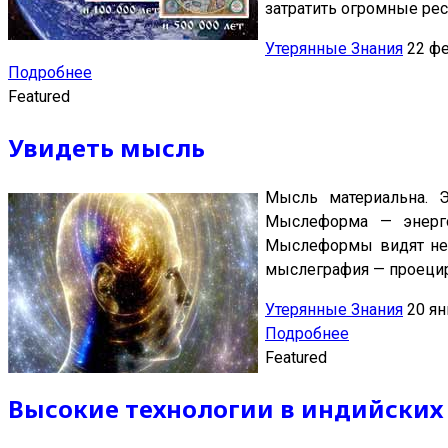
затратить огромные рес
Утерянные Знания
22 ф
Подробнее
Featured
Увидеть мысль
Мысль материальна. 
Мыслеформа — энерго
Мыслеформы видят нек
мыслеграфия — проецир
Утерянные Знания
20 ян
Подробнее
Featured
Высокие технологии в индийских