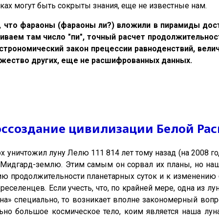
ах могут быть сокрыты знания, еще не известные нам.
, что фараоны (фараоны ли?) вложили в пирамиды дос
ваем там число "пи", точный расчет продолжительност
астрономический закон прецессии равноденствий, вели
ножество других, еще не расшифрованных данных.
оссоздание цивилизации Белой Рас
х уничтожил луну Лелю 111 814 лет тому назад (на 2008 го
 Мидгард-землю. Этим самым он сорвал их планы, но наш
ию продолжительности планетарных суток и к изменению 
еселенцев. Если учесть, что, по крайней мере, одна из л
на» специально, то возникает вполне закономерный вопро
ьно большое космическое тело, коим является наша лун