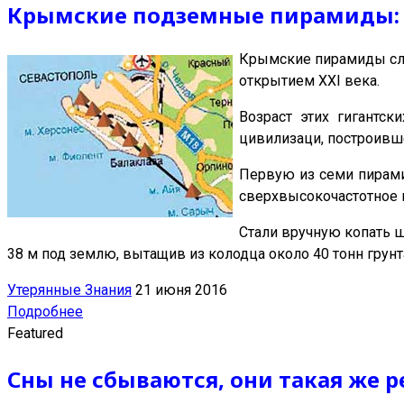
Крымские подземные пирамиды
Крымские пирамиды случ
открытием XXI века.
Возраст этих гигантск
цивилизаци, построивш
Первую из семи пирами
сверхвысокочастотное п
Стали вручную копать ш
38 м под землю, вытащив из колодца около 40 тонн грунт
Утерянные Знания
21 июня 2016
Подробнее
Featured
Сны не сбываются, они такая же 