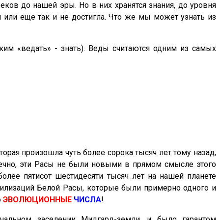
ков до нашей эры. Но в них хранятся знания, до уровня
или еще так и не достигла. Что же мы может узнать из
ским «ведать» - знать). Веды считаются одним из самых
рая произошла чуть более сорока тысяч лет тому назад,
ечно, эти Расы не были новыми в прямом смысле этого
олее пятисот шестидесяти тысяч лет на нашей планете
вилизаций Белой Расы, которые были примерно одного и
ю
ЭВОЛЮЦИОННЫЕ
ЧИСЛА
!
ачальном заселении Мидгард-земли, и было гарантом