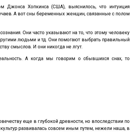
том Джонса Хопкинса (США), выяснилось, что интуиция
учаев. А вот сны беременных женщин, связанные с полом
ознания. Они часто указывают на то, что этому человеку
 другими людьми и тд. Они помогают выбрать правильный
тву смыслов. И они никогда не лгут.
еальность. А когда мы говорим о сбывшихся снах, то
овечеству еще в глубокой древности, но впоследствии по
 культур развивалась совсем иным путем, нежели наша, в