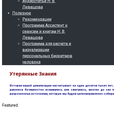
Аудиостатьи Н. В.
Левашова
Полезное
Рекомендации
Программа Ассистент к
сеансам и книгам Н. В.
Левашова
Программа для расчёта и
визуализации
персональных биоритмов
человека
Утерянные Знания
История нашей цивилизации насчитывает не один десяток тысяч лет, 
рукописи безжалостно искажались или сжигались, многие до сих п
разрозненных источниках, которые мы будем целенаправленно собира
Featured