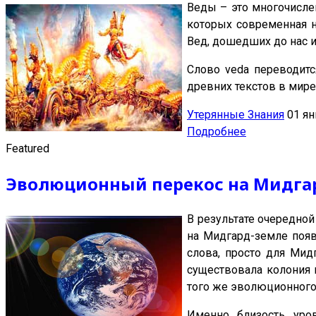
Веды – это многочисле
которых современная н
Вед, дошедших до нас 
Слово veda переводит
древних текстов в мире
Утерянные Знания
01 ян
Подробнее
Featured
Эволюционный перекос на Мидгар
В результате очередно
на Мидгард-земле появ
слова, просто для Мид
существовала колония
того же эволюционного
Именно близость уро