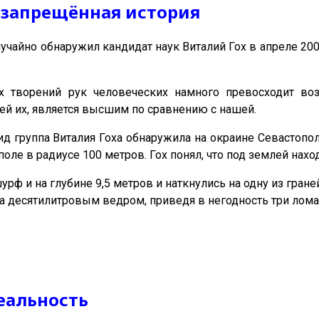
:
запрещённая история
айно обнаружил кандидат наук Виталий Гох в апреле 2001
их творений рук человеческих намного превосходит воз
ей их, является высшим по сравнению с нашей.
д группа Виталия Гоха обнаружила на окраине Севастопо
оле в радиусе 100 метров. Гох понял, что под землей нах
урф и на глубине 9,5 метров и наткнулись на одну из гран
а десятилитровым ведром, приведя в негодность три лома,
реальность