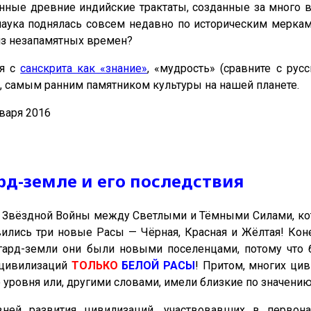
нные древние индийские трактаты, созданные за много ве
аука поднялась совсем недавно по историческим меркам 
из незапамятных времен?
ся с
санскрита как «знание»
, «мудрость» (сравните с рус
, самым ранним памятником культуры на нашей планете.
варя 2016
д-земле и его последствия
й Звёздной Войны между Светлыми и Тёмными Силами, кото
ились три новые Расы — Чёрная, Красная и Жёлтая! Кон
гард-земли они были новыми поселенцами, потому что б
 цивилизаций
ТОЛЬКО
БЕЛОЙ РАСЫ
! Притом, многих ци
 уровня или, другими словами, имели близкие по значени
вней развития цивилизаций, участвовавших в первон