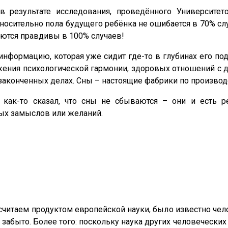
 в результате исследования, проведённого Университе
осительно пола будущего ребёнка не ошибается в 70% сл
аются правдивы в 100% случаев!
формацию, которая уже сидит где-то в глубинах его подс
ижения психологической гармонии, здоровых отношений с
законченных делах. Сны – настоящие фабрики по производс
 как-то сказал, что сны не сбываются – они и есть р
ых замыслов или желаний.
 считаем продуктом европейской науки, было известно чел
забыто. Более того: поскольку наука других человеческих