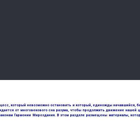
оцесс, который невозможно остановить и который, единожды начавшийся, бе
ждается от многовекового сна разума, чтобы продолжить движение нашей ц
 Законам Гармонии Мироздания. В этом разделе размещены материалы, кото