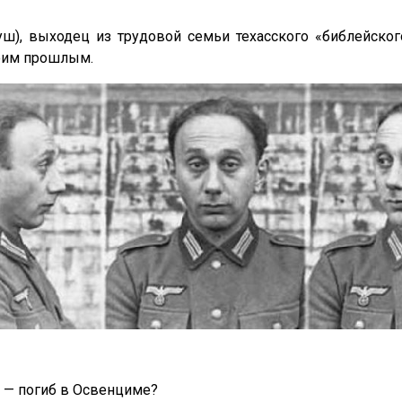
уш), выходец из трудовой семьи техасского «библейско
воим прошлым.
й — погиб в Освенциме?