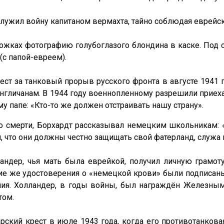
служил войну капитаном вермахта, тайно соблюдая еврейс
ожках фотографию голубоглазого блондина в каске. Под
(с папой-евреем).
ст за танковый прорыв русского фронта в августе 1941 г
нгличанам. В 1944 году военнопленному разрешили приеха
 папе: «Кто-то же должен отстраивать нашу страну».
 до смерти, Борхардт рассказывал немецким школьникам:
, что они должны честно защищать свой фатерланд, служа 
андер, чья мать была еврейкой, получил личную грамоту
акие же удостоверения о «немецкой крови» были подписа
ия. Холландер, в годы войны, был награждён Железным
том.
ский крест в июле 1943 года, когда его противотанкова