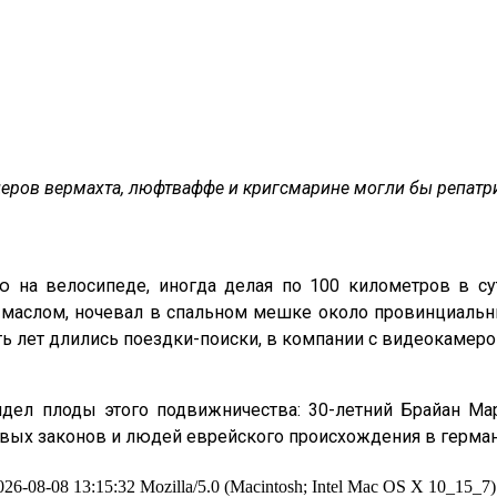
церов вермахта, люфтваффе и кригcмарине могли бы репатри
ю на велосипеде, иногда делая по 100 километров в с
аслом, ночевал в спальном мешке около провинциальны
ть лет длились поездки-поиски, в компании с видеокамер
дел плоды этого подвижничества: 30-летний Брайан Ма
совых законов и людей еврейского происхождения в герма