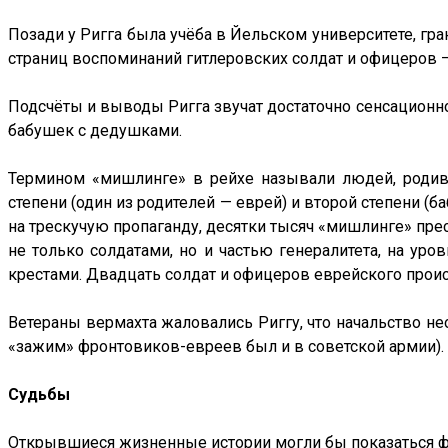
Позади у Ригга была учёба в Йельском университете, гра
страниц воспоминаний гитлеровских солдат и офицеров —
Подсчёты и выводы Ригга звучат достаточно сенсационно
бабушек с дедушками.
Термином «мишлинге» в рейхе называли людей, родив
степени (один из родителей — еврей) и второй степени 
на трескучую пропаганду, десятки тысяч «мишлинге» пр
не только солдатами, но и частью генералитета, на у
крестами. Двадцать солдат и офицеров еврейского прои
Ветераны вермахта жаловались Риггу, что начальство не
«зажим» фронтовиков-евреев был и в советской армии).
Судьбы
Открывшиеся жизненные истории могли бы показаться ф