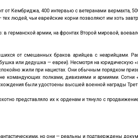
нт от Кембриджа, 400 интервью с ветеранами вермахта, 50
 тех людей, чьи еврейские корни позволяют им хоть завтр
: в германской армии, на фронтах Второй мировой, воевал
шихся от смешанных браков арийцев с неарийцами. Ра
(бабушка или дедушка — евреи). Несмотря на юридическую 
еспокойно жили при нацистах. Они обычным порядком приз
ровне командующих полками, дивизиями и армиями. Сот
схождения были удостоены высшей военной награды Треть
охотно представляло их к орденам и тянуло с продвижение
антастическими, но они — реальны и подтверждены докум