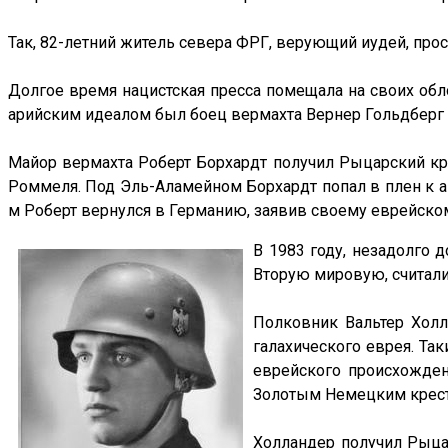
Так, 82-летний житель севера ФРГ, верующий иудей, про
Долгое время нацистская пресса помещала на своих обл
арийским идеалом был боец вермахта Вернер Гольдберг 
Майор вермахта Роберт Борхардт получил Рыцарский кре
Роммеля. Под Эль-Аламейном Борхардт попал в плен к а
м Роберт вернулся в Германию, заявив своему еврейскому
В 1983 году, незадолго
Вторую мировую, считали
Полковник Вальтер Холл
галахического еврея. Т
еврейского происхожден
Золотым Немецким крес
Холландер получил Рыцар