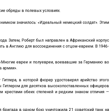
кие обряды в полевых условиях.
 снимком значилось: «Идеальный немецкий солдат». Этим
ода. Затем, Роберт был направлен в Африканский корпус
ть в Англию для воссоединения с отцом-евреем. В 1946-
 «Многие евреи и полуевреи, воевавшие за Германию во
в армии».
 Гитлера, в которой фюрер удостоверял арийство этого
ны Гитлером для десятков высокопоставленных офицеров
и крестами обеих степеней и редким знаком отличия —
я бригада в одном бою уничтожила 21 советский танк на