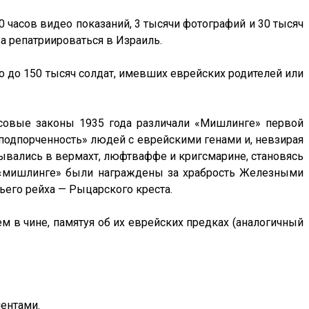
0 часов видео показаний, 3 тысячи фотографий и 30 тысяч
а репатриироваться в Израиль.
о до 150 тысяч солдат, имевших еврейских родителей или
совые законы 1935 года различали «Мишлинге» первой
«подпорченность» людей с еврейскими генами и, невзирая
ывались в вермахт, люфтваффе и кригсмарине, становясь
ни «мишлинге» были награждены за храбрость Железными
его рейха — Рыцарского креста.
м в чине, памятуя об их еврейских предках (аналогичный
ентами.