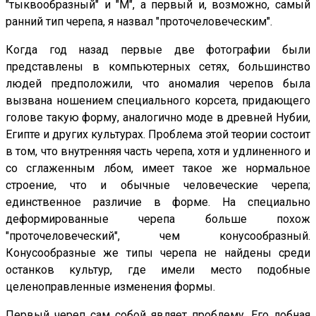
"тыквообразный" и "M", а первый и, возможно, самый
ранний тип черепа, я назвал "проточеловеческим".
Когда год назад первые две фотографии были
представлены в компьютерных сетях, большинство
людей предположили, что аномалия черепов была
вызвана ношением специального корсета, придающего
голове такую форму, аналогично моде в древней Нубии,
Египте и других культурах. Проблема этой теории состоит
в том, что внутренняя часть черепа, хотя и удлиненного и
со сглаженным лбом, имеет такое же нормальное
строение, что и обычные человеческие черепа;
единственное различие в форме. На специально
деформированные черепа больше похож
"проточеловеческий", чем конусообразный.
Конусообразные же типы черепа не найдены среди
останков культур, где имели место подобные
целеноправленные изменения формы.
Первый череп сам собой являет проблему. Его лобная