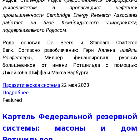
Родса
. Стипендия Родса предоставляется Оксфордским
университетом, а пропагандист нефтяной
промышленности Cambridge Energy Research Associates
работает на базе Кембриджского университета,
поддерживаемого Родосом.
Родс основал De Beers и Standard Chartered
Bank. Согласно разоблачению Гэри Аллена «
Файлы
Рокфеллера»
, Милнер финансировал русских
большевиков от имени Ротшильда с помощью
Джейкоба Шиффа и Макса Варбурга.
Паразитическая система
22 мая 2023
Подробнее
Featured
Картель Федеральной резервной
системы: масоны и дом
Ротшильдов