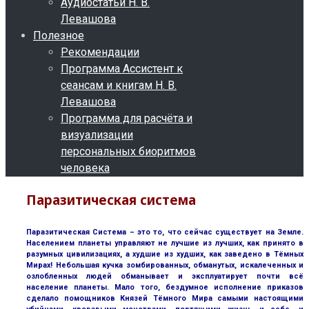
Аудиостатьи Н. В.
Левашова
Полезное
Рекомендации
Программа Ассистент к
сеансам и книгам Н. В.
Левашова
Программа для расчёта и
визуализации
персональных биоритмов
человека
Паразитическая система
Паразитическая Система – это то, что сейчас существует на Земле.
Населением планеты управляют не лучшие из лучших, как принято в
разумных цивилизациях, а худшие из худших, как заведено в Тёмных
Мирах! Небольшая кучка зомбированных, обманутых, искалеченных и
озлобленных людей обманывает и эксплуатирует почти всё
население планеты. Мало того, бездумное исполнение приказов
сделало помощников Князей Тёмного Мира самыми настоящими